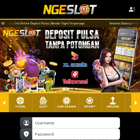
Situs Slot Online Deposit Pulsa | Bandar Togel Terpercaya
Selamat Datang di Ngeslot |
TOGEL
SLOT
LIVE CASINO
SPORT
ARCADE
SABU