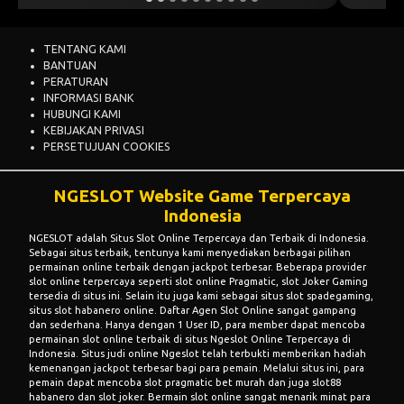
TENTANG KAMI
BANTUAN
PERATURAN
INFORMASI BANK
HUBUNGI KAMI
KEBIJAKAN PRIVASI
PERSETUJUAN COOKIES
NGESLOT Website Game Terpercaya
Indonesia
NGESLOT
adalah Situs Slot Online Terpercaya dan Terbaik di Indonesia.
Sebagai situs terbaik, tentunya kami menyediakan berbagai pilihan
permainan online terbaik dengan jackpot terbesar. Beberapa provider
slot online terpercaya seperti slot online Pragmatic, slot Joker Gaming
tersedia di situs ini. Selain itu juga kami sebagai situs slot spadegaming,
situs slot habanero online. Daftar Agen Slot Online sangat gampang
dan sederhana. Hanya dengan 1 User ID, para member dapat mencoba
permainan slot online terbaik di situs
Ngeslot
Online Terpercaya di
Indonesia. Situs judi online Ngeslot telah terbukti memberikan hadiah
kemenangan jackpot terbesar bagi para pemain. Melalui situs ini, para
pemain dapat mencoba
slot pragmatic bet murah
dan juga slot88
habanero dan slot joker. Bermain slot online sangat menarik minat para