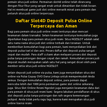
pemain situs judi online. Permainan slot4d online telah dirancang
dengan fitur fitur yang sangat enak untuk dimainkan dan tidak bosan.
Hal ini membuat game judi slot online menarik minat para pemain dan
petaruh situs judi online terpercaya.
Daftar Slot4D Deposit Pulsa Online
Terpercaya dan Aman
Bagi para pemain situs judi online resmi tentunya akan mencari
keamanan dalam transaksi. Selain keamanan tentunya kemudahan juga
diperlukan bagi para pemain situs judi resmi. Situs NGESLOT adalah salat
satu nama nama situs judi slot online terbaik dan teraman. Untuk
memberikan kemudahan bagi para pemain, kami menyediakan link slot
deposit pulsa tsel xl dan axis. Proses daftar slot deposit pulsa sangat
cepat dan mudah. Para staff cs kami akan melayani proses slot deposit
pulsa tanpa potongan dengan cepat dan ramah. Kemudahan proses judi
deposit mudah merupakan salah satu hal yang sangat dicari oleh para
member setia situs judi online NGESLOT.
Selain deposit judi online via pulsa, kami juga menyediakan situs slot
online via Pulsa Gopay OVO Dana Linkaja untuk mempermudah Anda
semua. Dengan kemudahan deposit online, para pemain dapat
mencoba lebih dari 1000 jenis permainan game slot online sekarang
juga. Situs Slot Online Resmi Ngeslot juga menjamin keamanan data dari
para pemain di situs judi resmi kami. Segera lakukan pendaftaran di situs
slot deposit pulsa tanpa potongan dan raih segera kemenangan
jackpot. Anda tidak perlu ragu lagi, karena kami merupakan situs judi
online lisensi resmi.