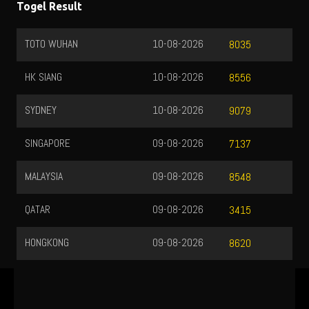
Togel Result
TOTO WUHAN
10-08-2026
8035
HK SIANG
10-08-2026
8556
SYDNEY
10-08-2026
9079
SINGAPORE
09-08-2026
7137
MALAYSIA
09-08-2026
8548
QATAR
09-08-2026
3415
HONGKONG
09-08-2026
8620