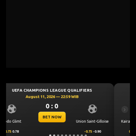
S
UEFA CHAMPIONS LEAGUE QUALIFIERS
August 11, 2026 — 22:00 WIB
0 : 0
Previous
Next
BET NOW
nt-Gilloise
Kairat Almaty (n)
Levski Sofia
5
-0.90
0.00
0.82
0.00
-0.94