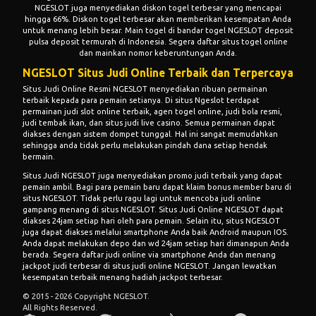
NGESLOT juga menyediakan diskon togel terbesar yang mencapai
hingga 66%. Diskon togel terbesar akan memberikan kesempatan Anda
untuk menang lebih besar. Main togel di bandar togel NGESLOT deposit
pulsa deposit termurah di Indonesia. Segera daftar situs togel online
dan mainkan nomor keberuntungan Anda.
NGESLOT Situs Judi Online Terbaik dan Terpercaya
Situs Judi Online Resmi NGESLOT menyediakan ribuan permainan
terbaik kepada para pemain setianya. Di situs Ngeslot terdapat
permainan judi slot online terbaik, agen togel online, judi bola resmi,
judi tembak ikan, dan situs judi live casino. Semua permainan dapat
diakses dengan sistem dompet tunggal. Hal ini sangat memudahkan
sehingga anda tidak perlu melakukan pindah dana setiap hendak
bermain.
Situs Judi NGESLOT juga menyediakan promo judi terbaik yang dapat
pemain ambil. Bagi para pemain baru dapat klaim bonus member baru di
situs NGESLOT. Tidak perlu ragu lagi untuk mencoba judi online
gampang menang di situs NGESLOT. Situs Judi Online
NGESLOT
dapat
diakses 24jam setiap hari oleh para pemain. Selain itu, situs NGESLOT
juga dapat diakses melalui smartphone Anda baik Android maupun IOS.
Anda dapat melakukan depo dan wd 24jam setiap hari dimanapun Anda
berada. Segera daftar judi online via smartphone Anda dan menang
jackpot judi terbesar di situs judi online NGESLOT. Jangan lewatkan
kesempatan terbaik menang hadiah jackpot terbesar.
© 2015 - 2026 Copyright NGESLOT.
All Rights Reserved.